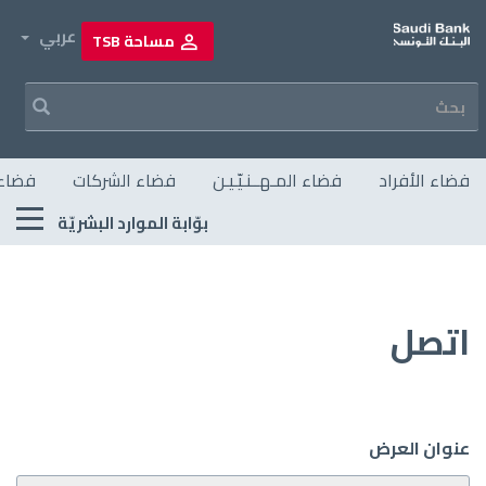
تجاوز
إلى
own
عربي
مساحة TSB
المحتوى
الرئيسي
Navigation principale
فضاء الأفراد
فضاء المـهــنـيّـيـن
فضاء الشركات
فضاء 
Menu
بوّابة الموارد البشريّة
RH
اتصل
عنوان العرض
Section
left