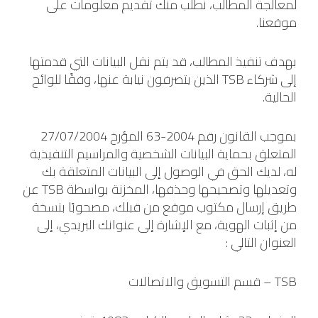
لمعالجة المطالب، نطلب منك تقديم معلومات على
موقعنا.
بهدف تنفيذ المطالب، قد يتم نقل البيانات التي قدمتها
إلى شركاء TSB الذين يتصرفون نيابة عنها، وفقًا للوائح
الحالية.
بموجب القانون رقم 2004-63 المؤرخ 27/07/2004
المتعلق بحماية البيانات الشخصية والمراسيم التنفيذية
له، لديك الحق في الوصول إلى البيانات المتعلقة بك
وتعديلها وتصحيحها وحذفها، المخزنة بواسطة TSB عن
طريق إرسال مكتوب موقع من قبلك، مصحوبًا بنسخة
من إثبات الهوية، مع الإشارة إلى عنوانك البريدي، إلى
العنوان التالي :
TSB – قسم التسويق والاتصالات