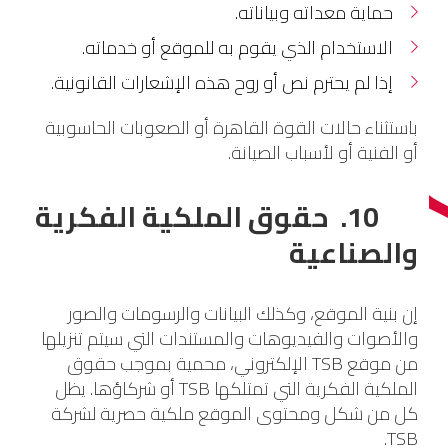
حماية معداته وبياناته.
الاستخدام الذي يقوم به للموقع أو خدماته.
إذا لم يحترم نص أو روح هذه الإشعارات القانونية.
باستثناء حالات القوة القاهرة أو الصعوبات الحاسوبية
أو الفنية أو لأسباب الصيانة.
10. حقوق الملكية الفكرية
والصناعية
إن بنية الموقع، وكذلك البيانات والرسومات والصور
والأصوات والفيديوهات والمستندات التي سيتم تنزيلها
من موقع TSB الإلكتروني، محمية بموجب حقوق
الملكية الفكرية التي تمتلكها TSB أو شركاؤها. يظل
كل من شكل ومحتوى الموقع ملكية حصرية لشركة
TSB.