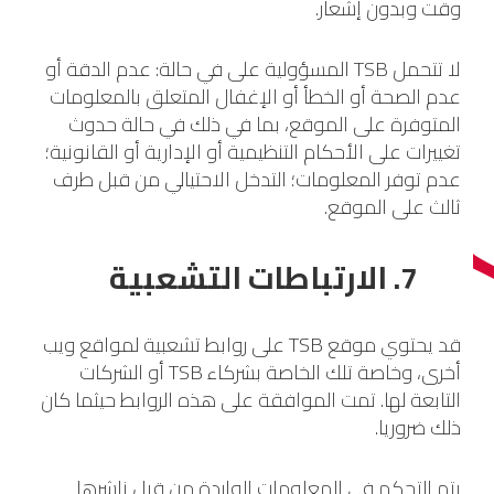
وقت وبدون إشعار.
لا تتحمل TSB المسؤولية على في حالة: عدم الدقة أو
عدم الصحة أو الخطأ أو الإغفال المتعلق بالمعلومات
المتوفرة على الموقع، بما في ذلك في حالة حدوث
تغييرات على الأحكام التنظيمية أو الإدارية أو القانونية؛
عدم توفر المعلومات؛ التدخل الاحتيالي من قبل طرف
ثالث على الموقع.
7. الارتباطات التشعبية
قد يحتوي موقع TSB على روابط تشعبية لمواقع ويب
أخرى، وخاصة تلك الخاصة بشركاء TSB أو الشركات
التابعة لها. تمت الموافقة على هذه الروابط حيثما كان
ذلك ضروريا.
يتم التحكم في المعلومات الواردة من قبل ناشرها