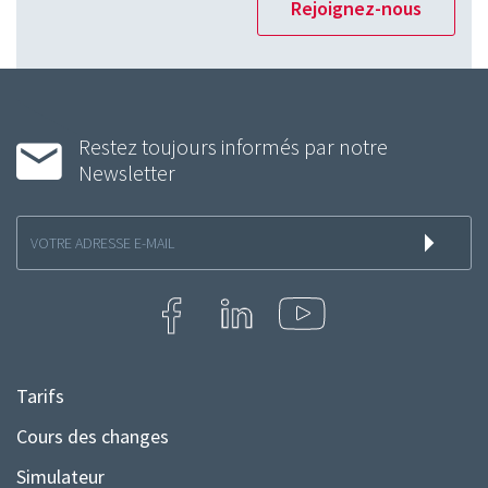
Rejoignez-nous
Restez toujours informés par notre
Newsletter
Inscription
à
la
newsletter
Tarifs
Menu
Pied
Cours des changes
de
Simulateur
page