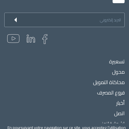
Inscription
à
la
newsletter
Menu
تسعيرة
Pied
محول
de
page
محاكاة التمويل
فروع المصرف
أخبار
اتصل
إشعار قانوني
En poursuivant votre navigation sur ce site, vous acceptez l’utilisation