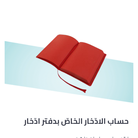
حساب الادّخار الخاصّ بدفتر ادّخار