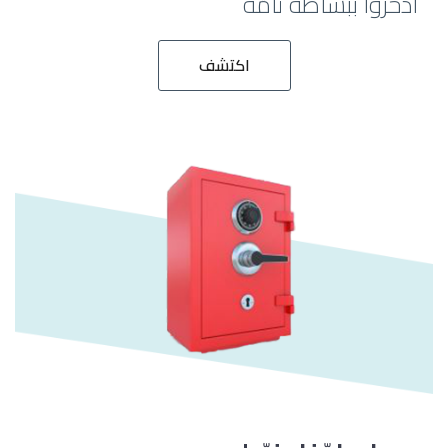
ادّخروا ببساطة تامّة
اكتشف