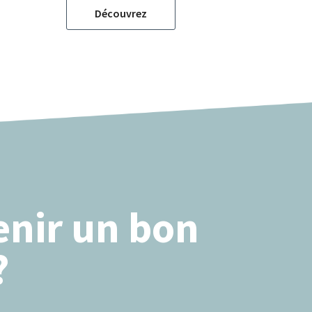
Découvrez
nir un bon
?