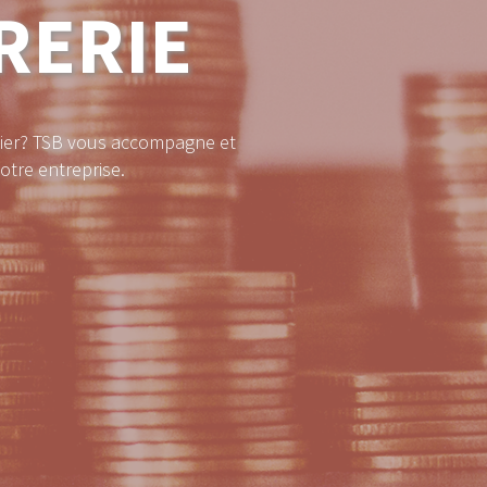
RERIE
ncier? TSB vous accompagne et
otre entreprise.