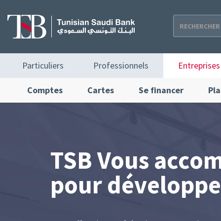
Aller
au
contenu
principal
Navigation
Particuliers
Professionnels
Entreprises
principale
Entreprises
Comptes
Cartes
Se financer
Pla
TSB Vous accom
pour développe