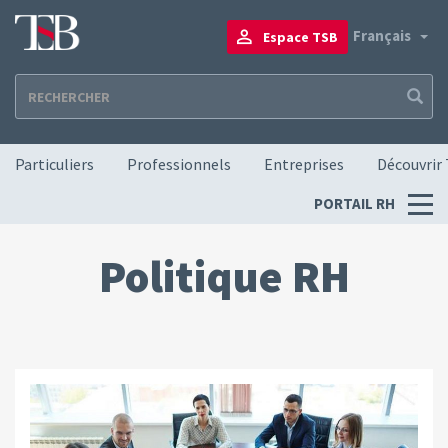
Aller
au
To
Français
Espace TSB
contenu
principal
Navigation principale
Particuliers
Professionnels
Entreprises
Découvrir
Menu
PORTAIL RH
RH
Politique RH