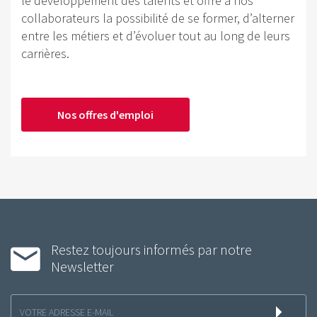
le développement des talents et offre à nos
collaborateurs la possibilité de se former, d’alterner
entre les métiers et d’évoluer tout au long de leurs
carrières.
Nos offres d'emploi
Restez toujours informés par notre
Newsletter
Inscription
à