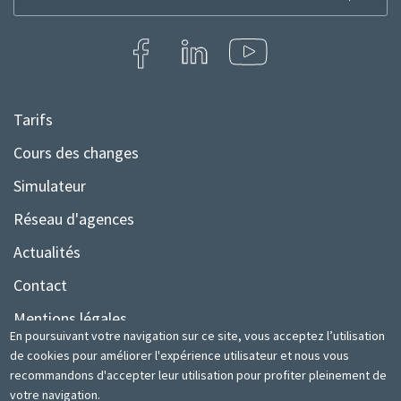
la
newsletter
Tarifs
Menu
Pied
Cours des changes
de
Simulateur
page
Réseau d'agences
Actualités
Contact
Mentions légales
En poursuivant votre navigation sur ce site, vous acceptez l’utilisation
Plan du site
de cookies pour améliorer l'expérience utilisateur et nous vous
recommandons d'accepter leur utilisation pour profiter pleinement de
votre navigation.
© TSB | 2020 Site web développé par
www.medianet.tn