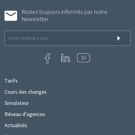
Restez toujours informés par notre
Newsletter
Inscription
à
la
newsletter
Tarifs
Menu
Pied
Cours des changes
de
Simulateur
page
Réseau d'agences
Actualités