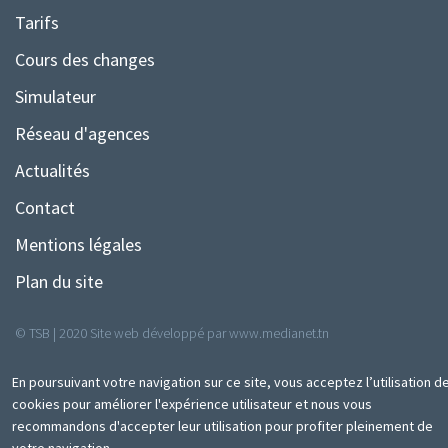
Tarifs
Menu
Pied
Cours des changes
de
Simulateur
page
Réseau d'agences
Actualités
Contact
Mentions légales
Plan du site
© TSB | 2020 Site web développé par
www.medianet.tn
En poursuivant votre navigation sur ce site, vous acceptez l’utilisation d
cookies pour améliorer l'expérience utilisateur et nous vous
recommandons d'accepter leur utilisation pour profiter pleinement de