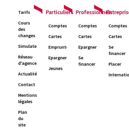
Particuliers
Professionnels
Entrepris
Tarifs
Cours
Comptes
Comptes
Comptes
des
changes
Cartes
Cartes
Cartes
Simulateur
Emprunter
Epargner
Se
financer
Réseau
Epargner
Se
d'agences
financer
Placer
Jeunes
Actualités
Internati
Contact
Mentions
légales
Plan
du
site