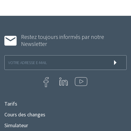
Restez toujours informés par notre
Newsletter
Inscription
à
la
newsletter
Tarifs
Menu
Pied
Cours des changes
de
Simulateur
page