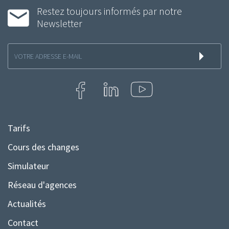
Restez toujours informés par notre
Newsletter
Inscription
à
la
newsletter
Tarifs
Menu
Pied
Cours des changes
de
Simulateur
page
Réseau d'agences
Actualités
Contact