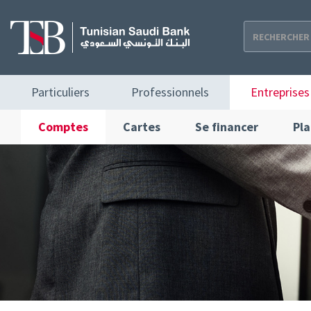
Aller
au
contenu
principal
Navigation
Particuliers
Professionnels
Entreprises
principale
Entreprises
Comptes
Cartes
Se financer
Pla